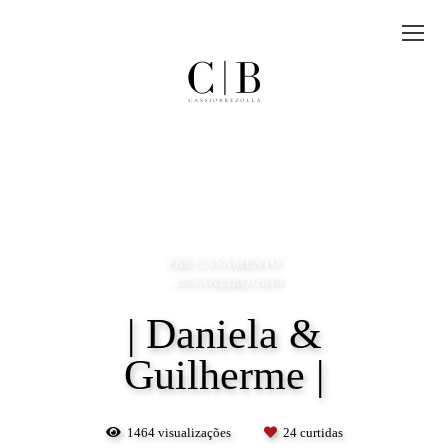
PRÉ CASAMENTO
29/JANEIRO/2019
| Daniela &
Guilherme |
1464
visualizações
24
curtidas