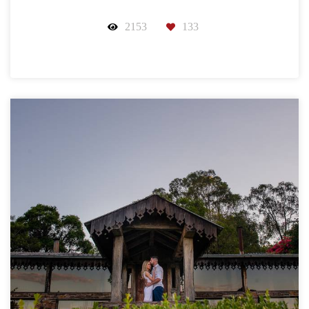
2153
133